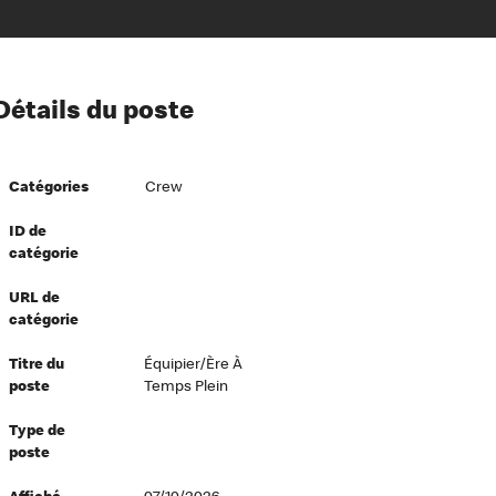
ion à l’égard de nos employés
Détails du poste
ipes directeurs
 équité et inclusion
Catégories
Crew
vers le succès
écurité au travail
ID de
catégorie
dements
URL de
catégorie
Titre du
Équipier/ère À
poste
Temps Plein
Type de
poste