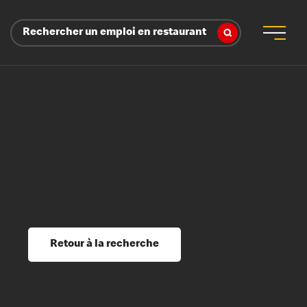
Rechercher un emploi en restaurant
 d’employeur
s sociaux, récompenses et reconnaissance
é
ssage et perfectionnement
s du savoir
Retour à la recherche