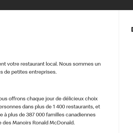
Notre vis
Nos princ
Valeurs
Diversité,
En route 
Santé et s
t votre restaurant local. Nous sommes un
Accommo
 de petites entreprises.
nous offrons chaque jour de délicieux choix
personnes dans plus de 1 400 restaurants, et
e à plus de 387 000 familles canadiennes
re des Manoirs Ronald McDonald.