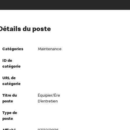
ion à l’égard de nos employés
Détails du poste
ipes directeurs
 équité et inclusion
Catégories
Maintenance
vers le succès
écurité au travail
ID de
catégorie
dements
URL de
catégorie
Titre du
Équipier/ère
poste
D’entretien
Type de
poste