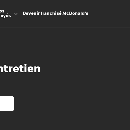
os
Devenir
franchisé
McDonald's
loyés
ntretien
Promesse
Avantage
Flexibilit
Apprenti
Les Arche