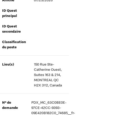
Affiché
07/23/2026
ID Quest
principal
ID Quest
secondaire
Classification
du poste
Lieu(x)
150 Rue Ste-
Catherine Ouest,
Suites 163 & 214,
MONTREAL QC
H2X 3Y2, Canada
Nº de
PDX_MC_63C0BE0E-
demande
97CE-42CC-9393-
09E420B182C0_74685__fr-