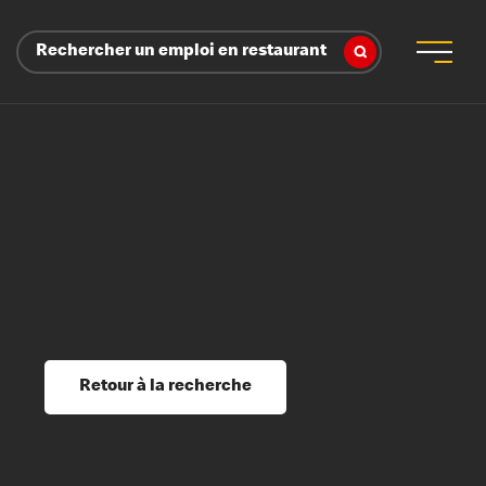
Rechercher un emploi en restaurant
 d’employeur
s sociaux, récompenses et reconnaissance
é
ssage et perfectionnement
s du savoir
Retour à la recherche