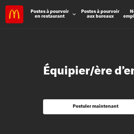
Postes à
pourvoir
Postes à
pourvoir
N
en restaurant
aux bureaux
emp
Équipier/ère d’e
Postuler maintenant