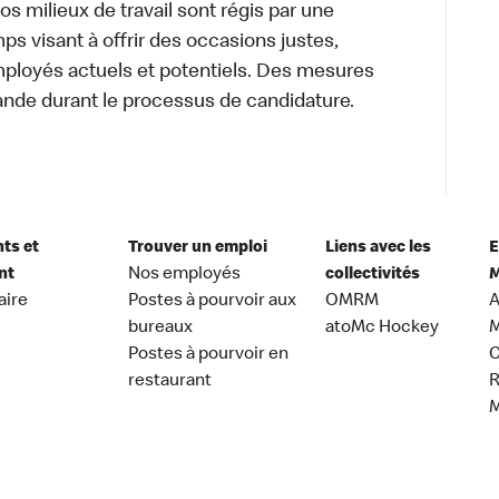
 Nos milieux de travail sont régis par une
s visant à offrir des occasions justes,
mployés actuels et potentiels. Des mesures
ande durant le processus de candidature.
nts et
Trouver un emploi
Liens avec les
E
nt
Nos employés
collectivités
M
aire
Postes à pourvoir aux
OMRM
A
bureaux
atoMc Hockey
M
Postes à pourvoir en
C
restaurant