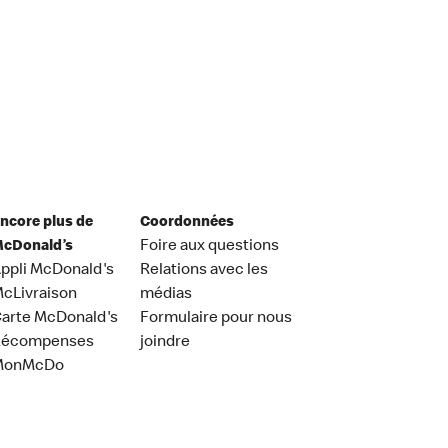
ncore plus de
Coordonnées
cDonald’s
Foire aux questions
ppli McDonald's
Relations avec les
cLivraison
médias
arte McDonald's
Formulaire pour nous
Récompenses
joindre
MonMcDo