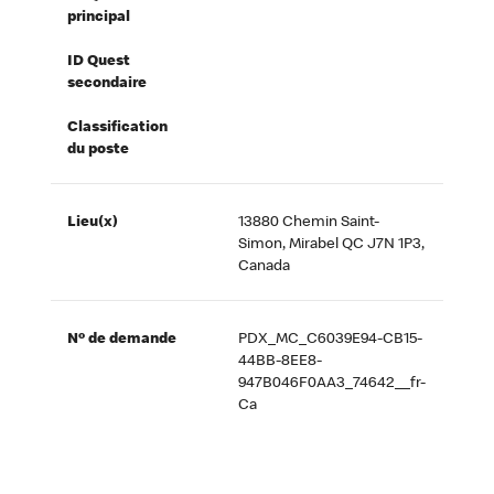
principal
ID Quest
secondaire
Classification
du poste
Lieu(x)
13880 Chemin Saint-
Simon, Mirabel QC J7N 1P3,
Canada
Nº de demande
PDX_MC_C6039E94-CB15-
44BB-8EE8-
947B046F0AA3_74642__fr-
Ca