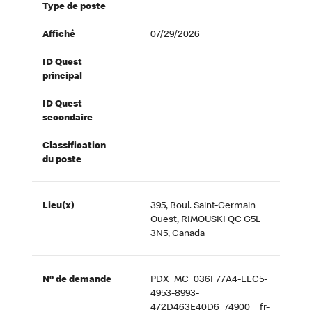
Type de poste
Affiché
07/29/2026
ID Quest
principal
ID Quest
secondaire
Classification
du poste
Lieu(x)
395, Boul. Saint-Germain
Ouest, RIMOUSKI QC G5L
3N5, Canada
Nº de demande
PDX_MC_036F77A4-EEC5-
4953-8993-
472D463E40D6_74900__fr-