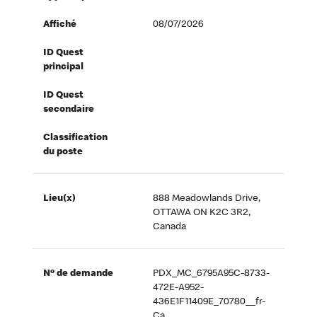
Affiché
08/07/2026
ID Quest
principal
ID Quest
secondaire
Classification
du poste
Lieu(x)
888 Meadowlands Drive,
OTTAWA ON K2C 3R2,
Canada
Nº de demande
PDX_MC_6795A95C-8733-
472E-A952-
436E1F11409E_70780__fr-
Ca