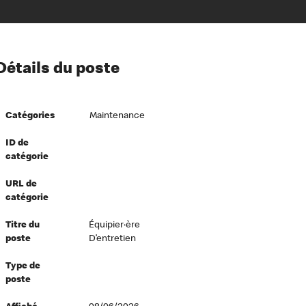
ion à l’égard de nos employés
Détails du poste
ipes directeurs
 équité et inclusion
Catégories
Maintenance
vers le succès
écurité au travail
ID de
catégorie
dements
URL de
catégorie
Titre du
Équipier·ère
poste
D’entretien
Type de
poste