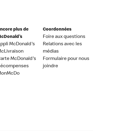
ncore plus de
Coordonnées
cDonald’s
Foire aux questions
ppli McDonald's
Relations avec les
cLivraison
médias
arte McDonald's
Formulaire pour nous
Récompenses
joindre
MonMcDo