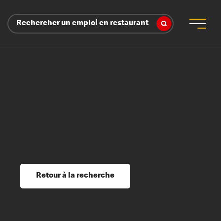
Rechercher un emploi en restaurant
 d’employeur
s sociaux, récompenses et reconnaissance
é
ssage et perfectionnement
s du savoir
Retour à la recherche