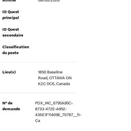
Affiché
08/06/2026
ID Quest
principal
ID Quest
secondaire
Classification
du poste
Lieu(x)
1850 Baseline
Road, OTTAWA ON
K2C 0C6, Canada
Nº de
PDX_MC_6795A95C-
demande
8733-472E-A952-
436E1F11409E_70787__fr-
Ca