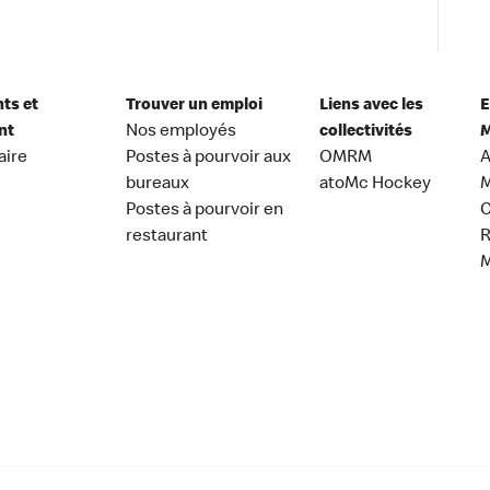
nts et
Trouver un emploi
Liens avec les
E
nt
Nos employés
collectivités
M
aire
Postes à pourvoir aux
OMRM
A
bureaux
atoMc Hockey
M
Postes à pourvoir en
C
restaurant