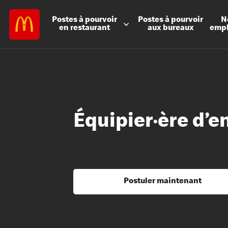
Postes à
pourvoir
Postes à
pourvoir
N
en restaurant
aux bureaux
emp
Équipier·ère d’e
Postuler maintenant