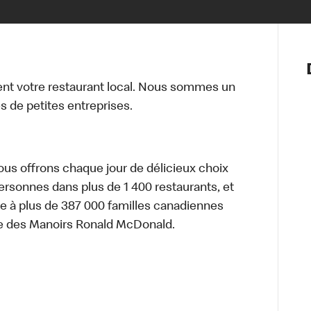
Notre vis
Nos princ
t votre restaurant local. Nous sommes un
Valeurs
 de petites entreprises.
Diversité,
En route 
Santé et s
Accommo
nous offrons chaque jour de délicieux choix
personnes dans plus de 1 400 restaurants, et
e à plus de 387 000 familles canadiennes
re des Manoirs Ronald McDonald.