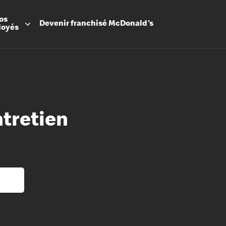
os
Devenir
franchisé
McDonald's
loyés
ntretien
Promesse
Avantage
Flexibilit
Apprenti
Les Arche