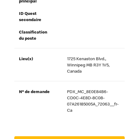
principal
ID Quest
secondaire
Classification
du poste
Lieu(x)
1725 Kenaston Blvd.,
Winnipeg MB R3Y 1V5,
Canada
Nº de demande
PDX_MC_8E0E84B6-
CD0C-4E8D-8C08-
07A26185005A_72063__fr-
Ca