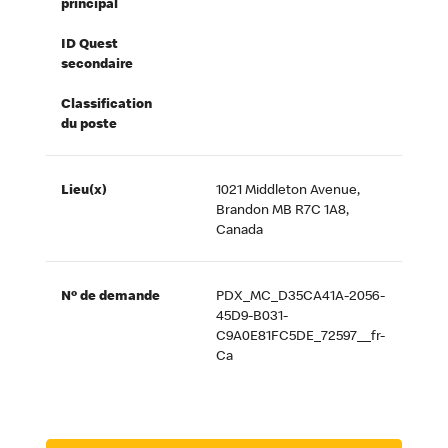
principal
ID Quest
secondaire
Classification
du poste
Lieu(x)
1021 Middleton Avenue,
Brandon MB R7C 1A8,
Canada
Nº de demande
PDX_MC_D35CA41A-2056-
45D9-B031-
C9A0E81FC5DE_72597__fr-
Ca