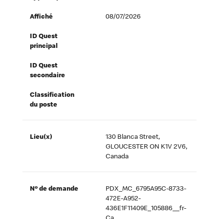
Affiché
08/07/2026
ID Quest
principal
ID Quest
secondaire
Classification
du poste
Lieu(x)
130 Blanca Street,
GLOUCESTER ON K1V 2V6,
Canada
Nº de demande
PDX_MC_6795A95C-8733-
472E-A952-
436E1F11409E_105886__fr-
Ca