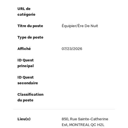
URL de
catégorie
Titre du poste
Équipier/ère De Nuit
Type de poste
Affiché
07/23/2026
ID Quest
principal
ID Quest
secondaire
Classification
du poste
Lieu(x)
850, Rue Sainte-Catherine
Est, MONTREAL QC H2L