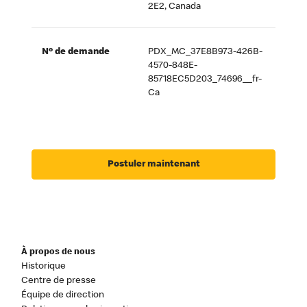
2E2, Canada
Nº de demande
PDX_MC_37E8B973-426B-
4570-848E-
85718EC5D203_74696__fr-
Ca
Postuler maintenant
À propos de nous
Historique
Centre de presse
Équipe de direction