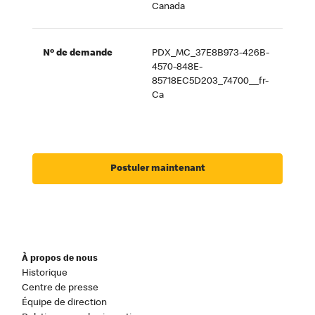
Canada
Nº de demande
PDX_MC_37E8B973-426B-
4570-848E-
85718EC5D203_74700__fr-
Ca
Postuler maintenant
À propos de nous
Historique
Centre de presse
Équipe de direction