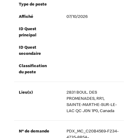
Type de poste
Affiché
07/10/2026
ID Quest
principal
ID Quest
secondaire
Classification
du poste
Lieu(x)
2831 BOUL. DES
PROMENADES, RR1,
SAINTE-MARTHE-SUR-LE-
LAC QC J0N 1P0, Canada
Nº de demande
PDX_MC_C20B4569-F234-
4735-8B5A-