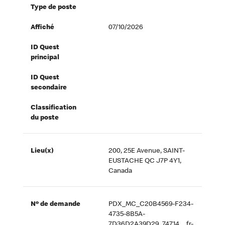
Type de poste
Affiché
07/10/2026
ID Quest
principal
ID Quest
secondaire
Classification
du poste
Lieu(x)
200, 25E Avenue, SAINT-
EUSTACHE QC J7P 4Y1,
Canada
Nº de demande
PDX_MC_C20B4569-F234-
4735-8B5A-
7D36D2A39D29_74714__fr-