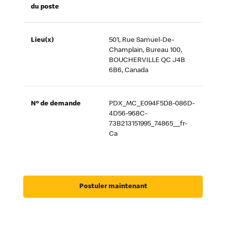
du poste
Lieu(x)
501, Rue Samuel-De-
Champlain, Bureau 100,
BOUCHERVILLE QC J4B
6B6, Canada
Nº de demande
PDX_MC_E094F5D8-086D-
4D56-968C-
73B213151995_74865__fr-
Ca
Postuler maintenant