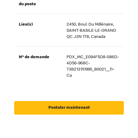
du poste
Lieu(x)
2450, Boul. Du Millénaire,
SAINT-BASILE-LE-GRAND
QC J3N 1T8, Canada
Nº de demande
PDX_MC_E094F5D8-086D-
4D56-968C-
73B213151995_80021__fr-
Ca
Postuler maintenant