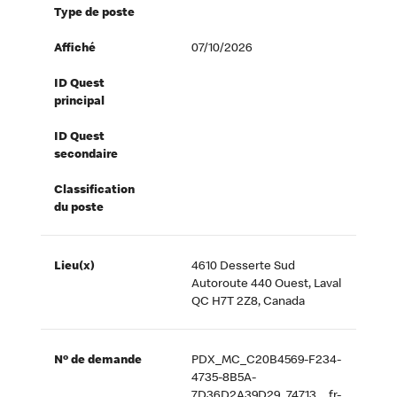
Type de poste
Affiché
07/10/2026
ID Quest
principal
ID Quest
secondaire
Classification
du poste
Lieu(x)
4610 Desserte Sud
Autoroute 440 Ouest, Laval
QC H7T 2Z8, Canada
Nº de demande
PDX_MC_C20B4569-F234-
4735-8B5A-
7D36D2A39D29_74713__fr-