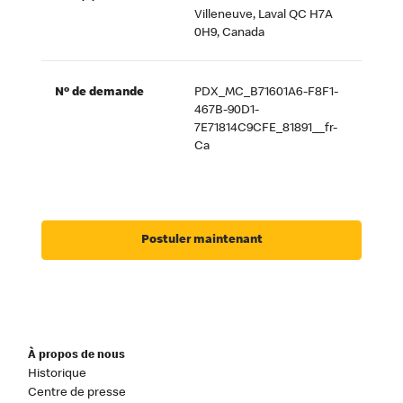
Villeneuve, Laval QC H7A
0H9, Canada
Nº de demande
PDX_MC_B71601A6-F8F1-
467B-90D1-
7E71814C9CFE_81891__fr-
Ca
Postuler maintenant
À propos de nous
Historique
Centre de presse