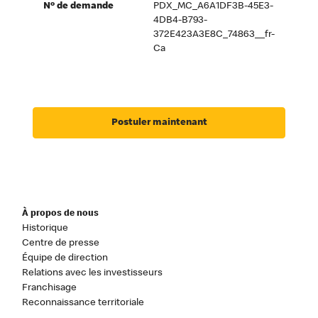
Nº de demande
PDX_MC_A6A1DF3B-45E3-
4DB4-B793-
372E423A3E8C_74863__fr-
Ca
Postuler maintenant
À propos de nous
Historique
Centre de presse
Équipe de direction
Relations avec les investisseurs
Franchisage
Reconnaissance territoriale