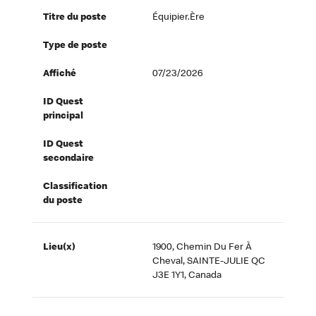
Titre du poste
Équipier.ère
Type de poste
Affiché
07/23/2026
ID Quest
principal
ID Quest
secondaire
Classification
du poste
Lieu(x)
1900, Chemin Du Fer À
Cheval, SAINTE-JULIE QC
J3E 1Y1, Canada