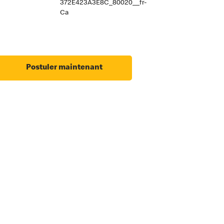
372E423A3E8C_80020__fr-
Ca
Postuler maintenant