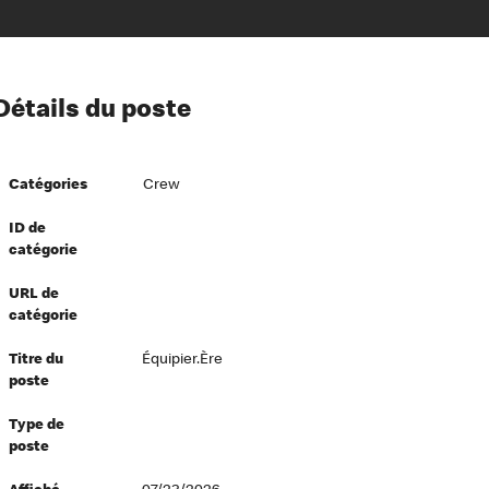
ion à l’égard de nos employés
Détails du poste
ipes directeurs
 équité et inclusion
Catégories
Crew
vers le succès
écurité au travail
ID de
catégorie
dements
URL de
catégorie
Titre du
Équipier.ère
poste
Type de
poste