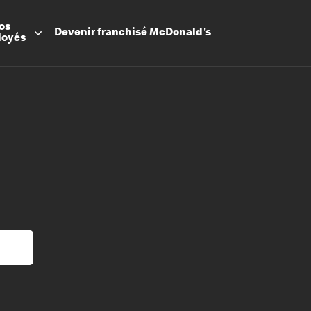
os
Devenir
franchisé
McDonald's
loyés
Promesse
Avantage
Flexibilit
Apprenti
Les Arche