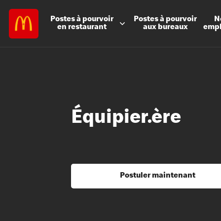
Postes à
pourvoir
Postes à
pourvoir
N
en restaurant
aux bureaux
emp
Équipier.ère
Postuler maintenant