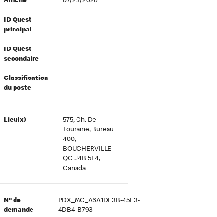
Affiché
07/23/2026
ID Quest
principal
ID Quest
secondaire
Classification
du poste
Lieu(x)
575, Ch. De
Touraine, Bureau
400,
BOUCHERVILLE
QC J4B 5E4,
Canada
Nº de
PDX_MC_A6A1DF3B-45E3-
demande
4DB4-B793-