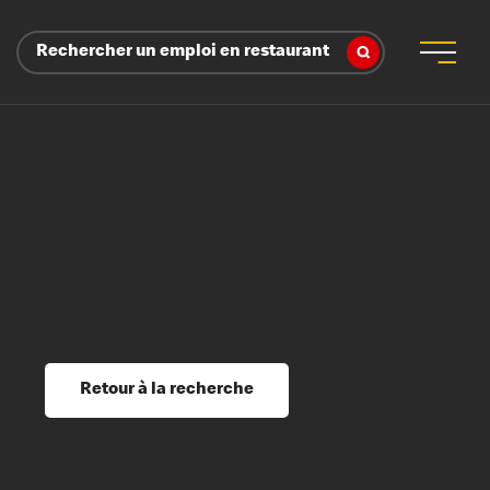
Rechercher un emploi en restaurant
 d’employeur
s sociaux, récompenses et reconnaissance
é
ssage et perfectionnement
s du savoir
Retour à la recherche