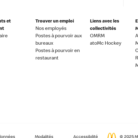
nts et
Trouver un emploi
Liens avec les
E
nt
Nos employés
collectivités
M
aire
Postes à pourvoir aux
OMRM
A
bureaux
atoMc Hockey
M
Postes à pourvoir en
C
restaurant
données
Modalités
Accessibilité
© 2025 Mc