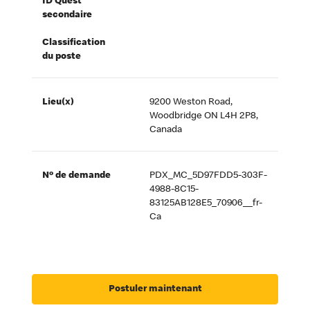
ID Quest
secondaire
Classification
du poste
Lieu(x)
9200 Weston Road,
Woodbridge ON L4H 2P8,
Canada
Nº de demande
PDX_MC_5D97FDD5-303F-
4988-8C15-
83125AB128E5_70906__fr-
Ca
Postuler maintenant