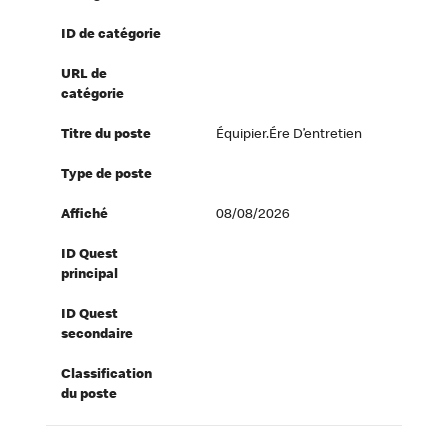
ID de catégorie
URL de
catégorie
Titre du poste
Équipier.ére D’entretien
Type de poste
Affiché
08/08/2026
ID Quest
principal
ID Quest
secondaire
Classification
du poste