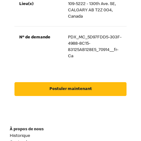
Lieu(x)
109-5222 - 130th Ave. SE,
CALGARY AB T2Z 0G4,
Canada
Nº de demande
PDX_MC_5D97FDD5-303F-
4988-8C15-
83125AB128E5_70914__fr-
Ca
Postuler maintenant
À propos de nous
Historique