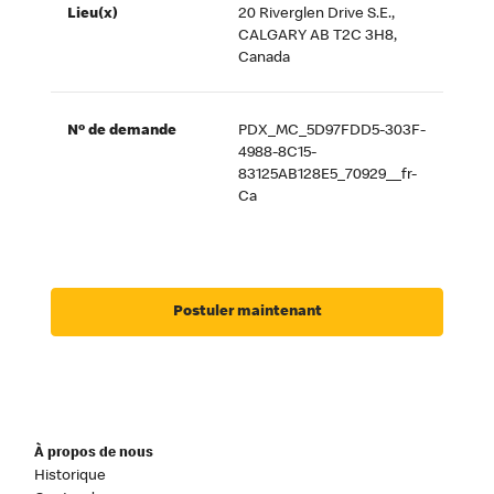
Lieu(x)
20 Riverglen Drive S.E.,
CALGARY AB T2C 3H8,
Canada
Nº de demande
PDX_MC_5D97FDD5-303F-
4988-8C15-
83125AB128E5_70929__fr-
Ca
Postuler maintenant
À propos de nous
Historique