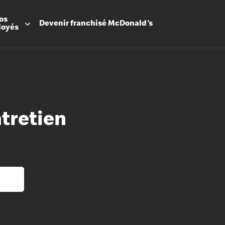
os
Devenir
franchisé
McDonald's
loyés
ntretien
Promesse
Avantage
Flexibilit
Apprenti
Les Arche