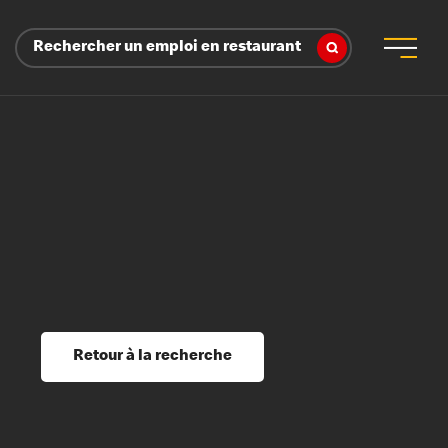
Rechercher un emploi en restaurant
 d’employeur
s sociaux, récompenses et reconnaissance
é
ssage et perfectionnement
s du savoir
Retour à la recherche