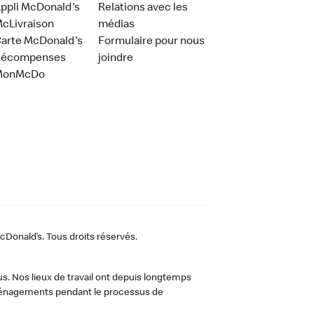
ppli McDonald's
Relations avec les
cLivraison
médias
arte McDonald's
Formulaire pour nous
Récompenses
joindre
MonMcDo
Donald’s. Tous droits réservés.
us. Nos lieux de travail ont depuis longtemps
 aménagements pendant le processus de