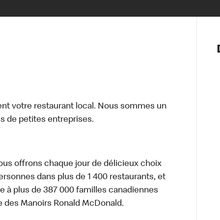
Notre vis
Nos princ
Valeurs
Diversité,
En route 
Santé et s
t votre restaurant local. Nous sommes un
Accommo
 de petites entreprises.
nous offrons chaque jour de délicieux choix
personnes dans plus de 1 400 restaurants, et
e à plus de 387 000 familles canadiennes
re des Manoirs Ronald McDonald.