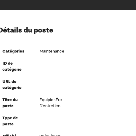
ion à l’égard de nos employés
Détails du poste
ipes directeurs
 équité et inclusion
Catégories
Maintenance
vers le succès
écurité au travail
ID de
catégorie
dements
URL de
catégorie
Titre du
Équipier.ére
poste
D’entretien
Type de
poste