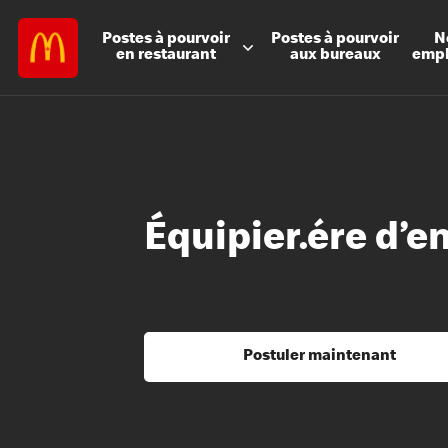
Postes à
pourvoir
Postes à
pourvoir
N
en restaurant
aux bureaux
emp
Équipier.ére d’e
Postuler maintenant