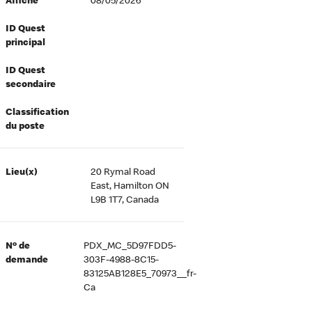
Affiché
08/05/2026
ID Quest
principal
ID Quest
secondaire
Classification
du poste
Lieu(x)
20 Rymal Road
East, Hamilton ON
L9B 1T7, Canada
Nº de
PDX_MC_5D97FDD5-
demande
303F-4988-8C15-
83125AB128E5_70973__fr-
Ca