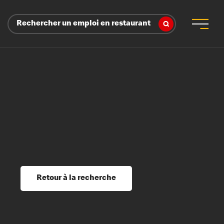
Rechercher un emploi en restaurant
 d’employeur
s sociaux, récompenses et reconnaissance
é
ssage et perfectionnement
s du savoir
Retour à la recherche