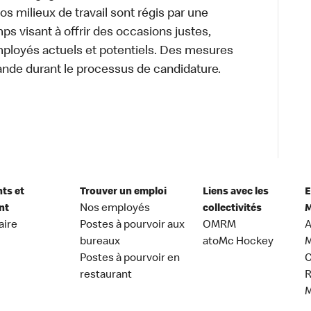
 Nos milieux de travail sont régis par une
s visant à offrir des occasions justes,
mployés actuels et potentiels. Des mesures
ande durant le processus de candidature.
nts et
Trouver un emploi
Liens avec les
E
nt
Nos employés
collectivités
M
aire
Postes à pourvoir aux
OMRM
A
bureaux
atoMc Hockey
M
Postes à pourvoir en
C
restaurant