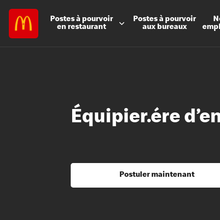
Postes à
pourvoir
Postes à
pourvoir
N
en restaurant
aux bureaux
emp
Équipier.ére d’e
Postuler maintenant