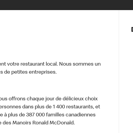
Notre vis
Nos princ
Valeurs
Diversité,
En route 
Santé et s
t votre restaurant local. Nous sommes un
Accommo
 de petites entreprises.
nous offrons chaque jour de délicieux choix
personnes dans plus de 1 400 restaurants, et
e à plus de 387 000 familles canadiennes
re des Manoirs Ronald McDonald.