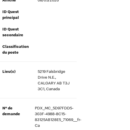
Affiché
08/05/2026
ID Quest
principal
ID Quest
secondaire
Classification
du poste
Lieu(x)
5219 Falsbridge
Drive N.E.,
CALGARY AB T3J
3C1, Canada
Nº de
PDX_MC_5D97FDD5-
demande
303F-4988-8C15-
83125AB128E5_71069__fr-
Ca