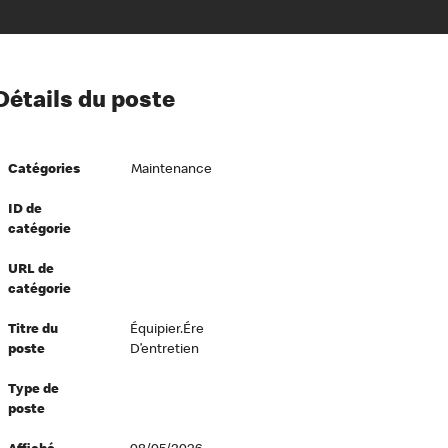
ion à l’égard de nos employés
Détails du poste
ipes directeurs
 équité et inclusion
Catégories
Maintenance
vers le succès
écurité au travail
ID de
catégorie
dements
URL de
catégorie
Titre du
Équipier.ére
poste
D’entretien
Type de
poste