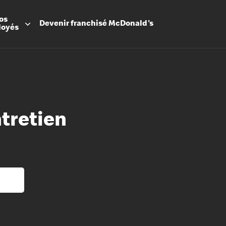
os
Devenir
franchisé
McDonald's
loyés
ntretien
Promesse
Avantage
Flexibilit
Apprenti
Les Arche