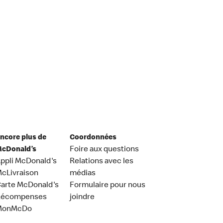
ncore plus de
Coordonnées
cDonald’s
Foire aux questions
ppli McDonald's
Relations avec les
cLivraison
médias
arte McDonald's
Formulaire pour nous
Récompenses
joindre
MonMcDo