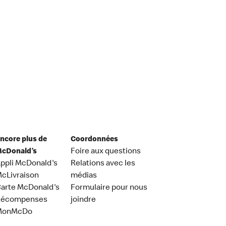
ncore plus de
Coordonnées
cDonald’s
Foire aux questions
ppli McDonald's
Relations avec les
cLivraison
médias
arte McDonald's
Formulaire pour nous
Récompenses
joindre
MonMcDo