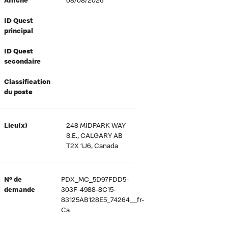
Affiché
08/08/2026
ID Quest
principal
ID Quest
secondaire
Classification
du poste
Lieu(x)
248 MIDPARK WAY
S.E., CALGARY AB
T2X 1J6, Canada
Nº de
PDX_MC_5D97FDD5-
demande
303F-4988-8C15-
83125AB128E5_74264__fr-
Ca