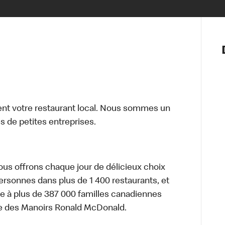
Notre vis
Nos princ
Valeurs
Diversité,
En route 
Santé et s
t votre restaurant local. Nous sommes un
Accommo
 de petites entreprises.
nous offrons chaque jour de délicieux choix
personnes dans plus de 1 400 restaurants, et
e à plus de 387 000 familles canadiennes
re des Manoirs Ronald McDonald.