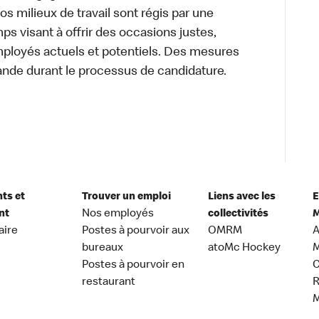
 Nos milieux de travail sont régis par une
s visant à offrir des occasions justes,
mployés actuels et potentiels. Des mesures
ande durant le processus de candidature.
nts et
Trouver un emploi
Liens avec les
E
nt
Nos employés
collectivités
M
aire
Postes à pourvoir aux
OMRM
A
bureaux
atoMc Hockey
M
Postes à pourvoir en
C
restaurant