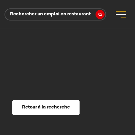
Rechercher un emploi en restaurant
 d’employeur
s sociaux, récompenses et reconnaissance
é
ssage et perfectionnement
s du savoir
Retour à la recherche