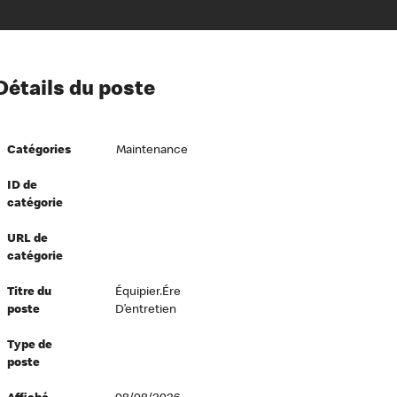
ion à l’égard de nos employés
Détails du poste
ipes directeurs
 équité et inclusion
Catégories
Maintenance
vers le succès
écurité au travail
ID de
catégorie
dements
URL de
catégorie
Titre du
Équipier.ére
poste
D’entretien
Type de
poste