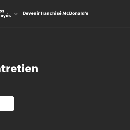
os
Devenir
franchisé
McDonald's
loyés
ntretien
Promesse
Avantage
Flexibilit
Apprenti
Les Arche