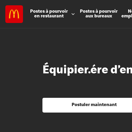
Postes à
pourvoir
Postes à
pourvoir
N
en restaurant
aux bureaux
emp
Équipier.ére d’e
Postuler maintenant