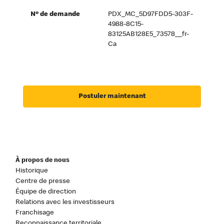
Nº de demande
PDX_MC_5D97FDD5-303F-
4988-8C15-
83125AB128E5_73578__fr-
Ca
Postuler maintenant
À propos de nous
Historique
Centre de presse
Équipe de direction
Relations avec les investisseurs
Franchisage
Reconnaissance territoriale