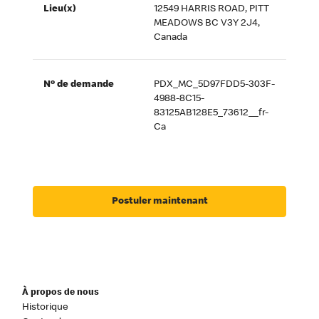
Lieu(x)
12549 HARRIS ROAD, PITT
MEADOWS BC V3Y 2J4,
Canada
Nº de demande
PDX_MC_5D97FDD5-303F-
4988-8C15-
83125AB128E5_73612__fr-
Ca
Postuler maintenant
À propos de nous
Historique