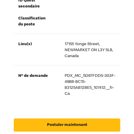
ID Quest
secondaire
Classification
du poste
Lieu(x)
17155 Yonge Street,
NEWMARKET ON L3Y 5L8,
Canada
Nº de demande
PDX_MC_5D97FDD5-303F-
4988-8C15-
83125AB128E5_107412__fr-
Ca
Postuler maintenant