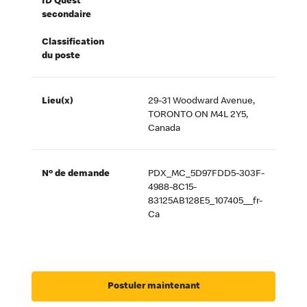
ID Quest
secondaire
Classification
du poste
Lieu(x)
29-31 Woodward Avenue,
TORONTO ON M4L 2Y5,
Canada
Nº de demande
PDX_MC_5D97FDD5-303F-
4988-8C15-
83125AB128E5_107405__fr-
Ca
Postuler maintenant