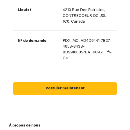
Lieu(x)
4210 Rue Des Patriotes,
CONTRECOEUR QC J0L
1C0, Canada
Nº de demande
PDX_MC_AD4D9441-7B27-
465B-843B-
BD29106057BA_118961__fr-
Ca
Postuler maintenant
À propos de nous