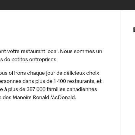
Notre vis
Nos princ
Valeurs
Diversité,
t votre restaurant local. Nous sommes un
En route 
 de petites entreprises.
Santé et s
Accommo
nous offrons chaque jour de délicieux choix
personnes dans plus de 1 400 restaurants, et
e à plus de 387 000 familles canadiennes
re des Manoirs Ronald McDonald.