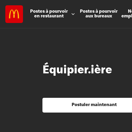
Postes à
pourvoir
Postes à
pourvoir
N
en restaurant
aux bureaux
emp
Équipier.ière
Postuler maintenant