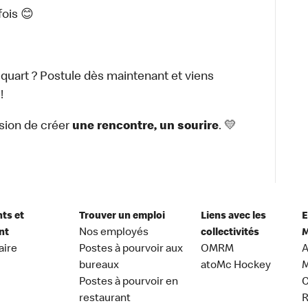
fois 😊
 quart ? Postule dès maintenant et viens
!
sion de créer
une rencontre, un sourire
. 💛
nts et
Trouver un emploi
Liens avec les
E
nt
Nos employés
collectivités
M
aire
Postes à pourvoir aux
OMRM
A
bureaux
atoMc Hockey
M
Postes à pourvoir en
C
restaurant