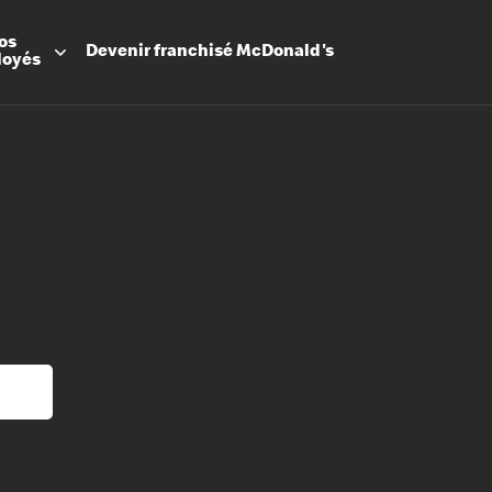
os
Devenir
franchisé
McDonald's
loyés
Promesse
Avantage
Flexibilit
Apprenti
Les Arche