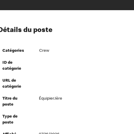
ion à l’égard de nos employés
Détails du poste
ipes directeurs
 équité et inclusion
Catégories
Crew
vers le succès
écurité au travail
ID de
catégorie
dements
URL de
catégorie
Titre du
Équipier.ière
poste
Type de
poste