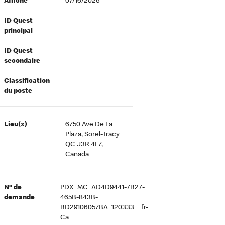
Affiché
07/16/2026
ID Quest
principal
ID Quest
secondaire
Classification
du poste
Lieu(x)
6750 Ave De La
Plaza, Sorel-Tracy
QC J3R 4L7,
Canada
Nº de
PDX_MC_AD4D9441-7B27-
demande
465B-843B-
BD29106057BA_120333__fr-
Ca