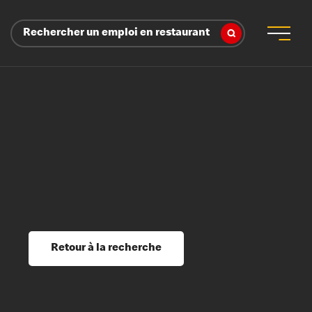
Rechercher un emploi en restaurant
 d’employeur
s sociaux, récompenses et reconnaissance
é
ssage et perfectionnement
s du savoir
Retour à la recherche