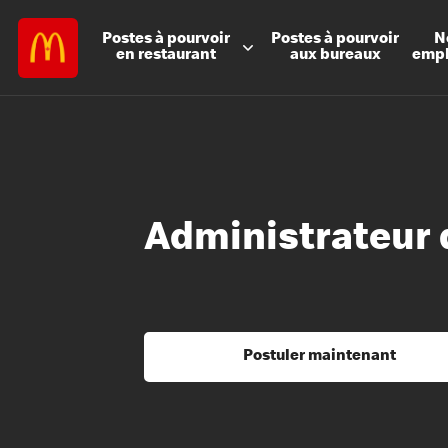
Postes à
pourvoir
Postes à
pourvoir
N
en restaurant
aux bureaux
emp
Administrateur 
Postuler maintenant