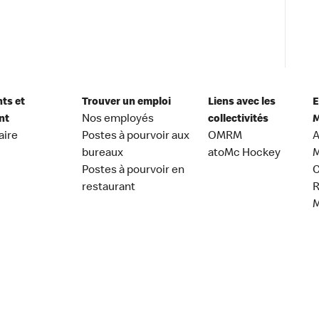
nts et
Trouver un emploi
Liens avec les
E
nt
Nos employés
collectivités
M
aire
Postes à pourvoir aux
OMRM
A
bureaux
atoMc Hockey
M
Postes à pourvoir en
C
restaurant