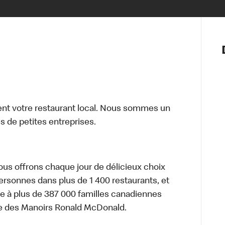
Notre vis
Nos princ
Valeurs
Diversité,
En route 
Santé et s
t votre restaurant local. Nous sommes un
Accommo
 de petites entreprises.
nous offrons chaque jour de délicieux choix
personnes dans plus de 1 400 restaurants, et
e à plus de 387 000 familles canadiennes
re des Manoirs Ronald McDonald.