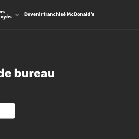
os
Devenir
franchisé
McDonald's
loyés
de bureau
Promesse
Avantage
Flexibilit
Apprenti
Les Arche