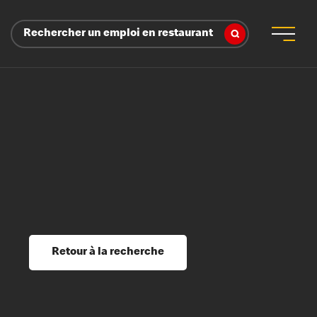
Rechercher un emploi en restaurant
 d’employeur
s sociaux, récompenses et reconnaissance
é
ssage et perfectionnement
s du savoir
Retour à la recherche