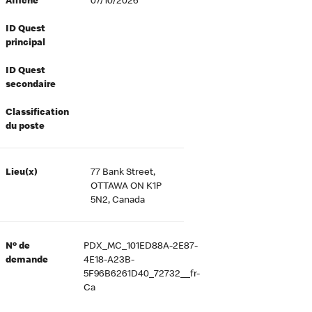
Affiché
07/10/2026
ID Quest
principal
ID Quest
secondaire
Classification
du poste
Lieu(x)
77 Bank Street,
OTTAWA ON K1P
5N2, Canada
Nº de
PDX_MC_101ED88A-2E87-
demande
4E18-A23B-
5F96B6261D40_72732__fr-
Ca