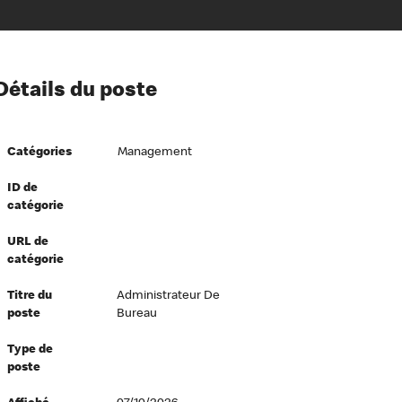
ion à l’égard de nos employés
Détails du poste
ipes directeurs
 équité et inclusion
Catégories
Management
vers le succès
écurité au travail
ID de
catégorie
dements
URL de
catégorie
Titre du
Administrateur De
poste
Bureau
Type de
poste