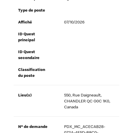
Type de poste
Affiché
07/10/2026
ID Quest
principal
ID Quest
secondaire
Classification
du poste
Lieu(x)
550, Rue Daigneault,
CHANDLER QC G0C 1K0,
Canada
Nº de demande
PDX_MC_ACECAB28-