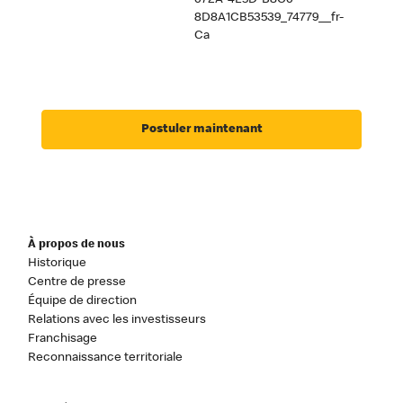
072A-4E5D-B8C0-
8D8A1CB53539_74779__fr-
Ca
Postuler maintenant
À propos de nous
Historique
Centre de presse
Équipe de direction
Relations avec les investisseurs
Franchisage
Reconnaissance territoriale