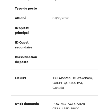
Type de poste
Affiché
07/10/2026
ID Quest
principal
ID Quest
secondaire
Classification
du poste
Lieu(x)
180, Montée De Wakeham,
GASPE QC G4X 1V3,
Canada
Nº de demande
PDX_MC_ACECAB28-