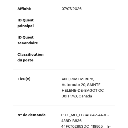
Affiché
07/07/2026
ID Quest
principal
ID Quest
secondaire
Classification
du poste
Lieu(x)
400, Rue Couture,
Autoroute 20, SAINTE-
HELENE-DE-BAGOT QC
J0H 1M0, Canada
Nº de demande
PDX_MC_FE8AB142-443E-
438D-B836-
44FC102853DC_118965__fr-