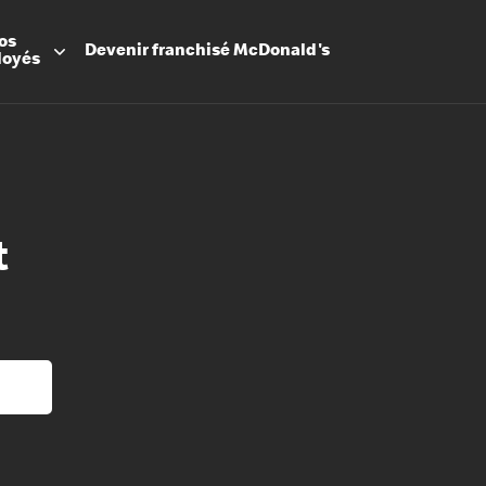
os
Devenir
franchisé
McDonald's
loyés
t
Promesse
Avantage
Flexibilit
Apprenti
Les Arche