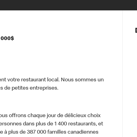
Notre vis
Nos princ
0 000$
Valeurs
Diversité,
En route 
Santé et s
Accommo
t votre restaurant local. Nous sommes un
 de petites entreprises.
nous offrons chaque jour de délicieux choix
personnes dans plus de 1 400 restaurants, et
e à plus de 387 000 familles canadiennes