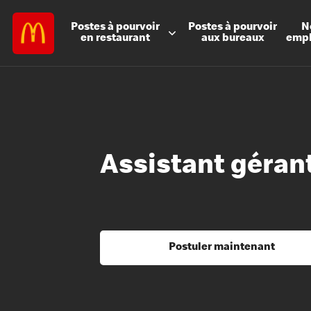
Postes à
pourvoir
Postes à
pourvoir
N
en restaurant
aux bureaux
emp
Assistant géran
Postuler maintenant