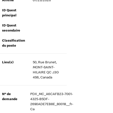
Affiché
07/23/2026
ID Quest
principal
ID Quest
secondaire
Classification
du poste
Lieu(x)
50, Rue Brunet,
MONT-SAINT-
HILAIRE QC J3G
4S6, Canada
Nº de
PDX_MC_A6CAFB23-7001-
demande
4325-B5DF-
2690ADE7EB8E_80018__fr-
Ca