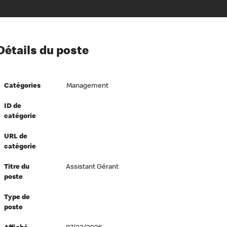
ion à l’égard de nos employés
Détails du poste
ipes directeurs
 équité et inclusion
Catégories
Management
vers le succès
écurité au travail
ID de
catégorie
dements
URL de
catégorie
Titre du
Assistant Gérant
poste
Type de
poste