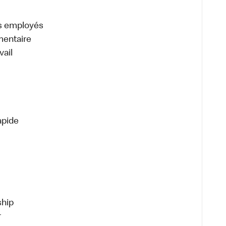
es employés
mentaire
vail
apide
ship
r