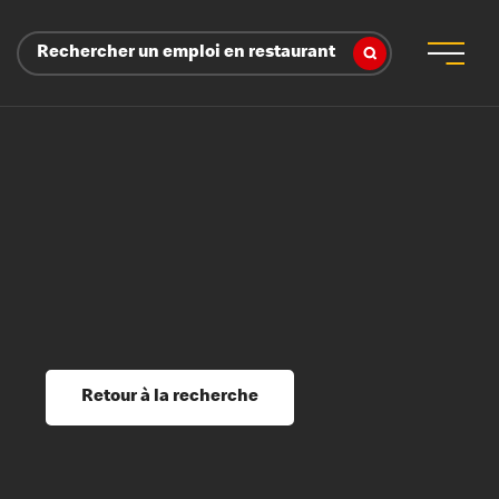
Rechercher un emploi en restaurant
 d’employeur
s sociaux, récompenses et reconnaissance
é
ssage et perfectionnement
s du savoir
Retour à la recherche