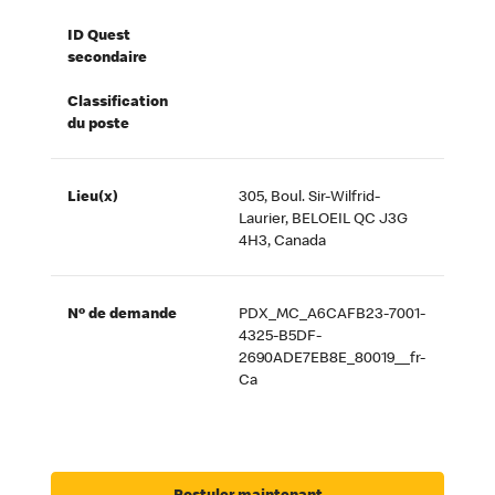
ID Quest
secondaire
Classification
du poste
Lieu(x)
305, Boul. Sir-Wilfrid-
Laurier, BELOEIL QC J3G
4H3, Canada
Nº de demande
PDX_MC_A6CAFB23-7001-
4325-B5DF-
2690ADE7EB8E_80019__fr-
Ca