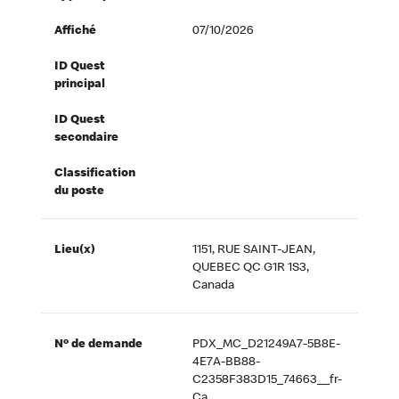
Affiché
07/10/2026
ID Quest
principal
ID Quest
secondaire
Classification
du poste
Lieu(x)
1151, RUE SAINT-JEAN,
QUEBEC QC G1R 1S3,
Canada
Nº de demande
PDX_MC_D21249A7-5B8E-
4E7A-BB88-
C2358F383D15_74663__fr-
Ca