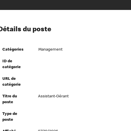
ion à l’égard de nos employés
Détails du poste
ipes directeurs
 équité et inclusion
Catégories
Management
vers le succès
écurité au travail
ID de
catégorie
dements
URL de
catégorie
Titre du
Assistant-Gérant
poste
Type de
poste