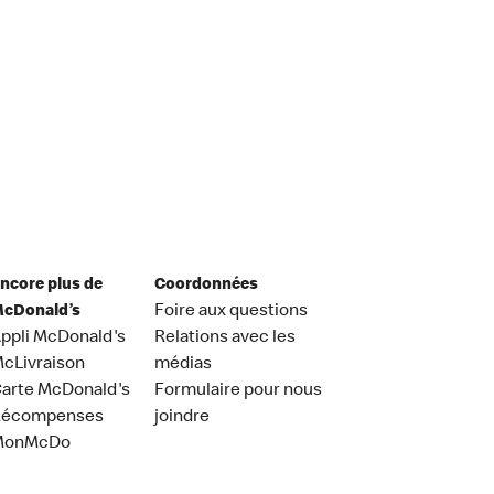
ncore plus de
Coordonnées
cDonald’s
Foire aux questions
ppli McDonald's
Relations avec les
cLivraison
médias
arte McDonald's
Formulaire pour nous
Récompenses
joindre
MonMcDo