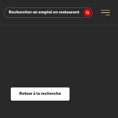
Rechercher un emploi en restaurant
 d’employeur
s sociaux, récompenses et reconnaissance
é
ssage et perfectionnement
s du savoir
Retour à la recherche