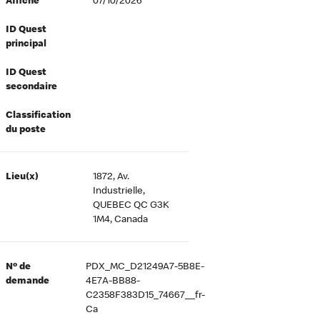
Affiché
07/10/2026
ID Quest
principal
ID Quest
secondaire
Classification
du poste
Lieu(x)
1872, Av.
Industrielle,
QUEBEC QC G3K
1M4, Canada
Nº de
PDX_MC_D21249A7-5B8E-
demande
4E7A-BB88-
C2358F383D15_74667__fr-
Ca