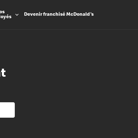
os
Devenir
franchisé
McDonald's
loyés
t
Promesse
Avantage
Flexibilit
Apprenti
Les Arche