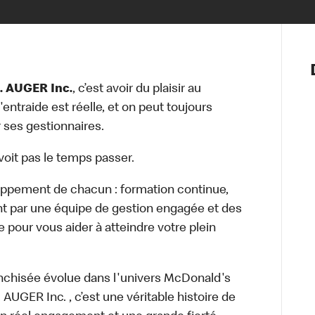
Notre vis
Nos princ
. AUGER Inc.
, c’est avoir du plaisir au
Valeurs
entraide est réelle, et on peut toujours
Diversité,
ses gestionnaires.
En route 
Santé et s
e voit pas le temps passer.
Accommo
oppement de chacun : formation continue,
t par une équipe de gestion engagée et des
e pour vous aider à atteindre votre plein
 franchisée évolue dans l'univers McDonald's
AUGER Inc. , c’est une véritable histoire de