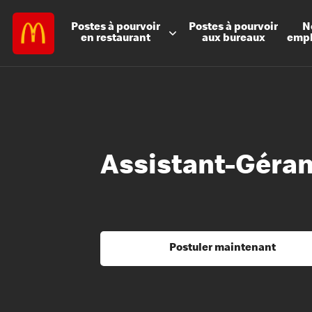
Postes à
pourvoir
Postes à
pourvoir
N
en restaurant
aux bureaux
emp
Assistant-Géran
Postuler maintenant