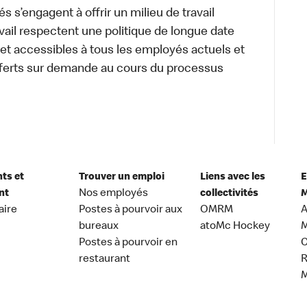
 s’engagent à offrir un milieu de travail
ravail respectent une politique de longue date
 et accessibles à tous les employés actuels et
erts sur demande au cours du processus
nts et
Trouver un emploi
Liens avec les
E
nt
Nos employés
collectivités
M
aire
Postes à pourvoir aux
OMRM
A
bureaux
atoMc Hockey
M
Postes à pourvoir en
C
restaurant