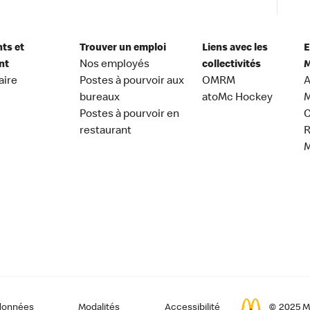
nts et
Trouver un emploi
Liens avec les
E
nt
Nos employés
collectivités
M
aire
Postes à pourvoir aux
OMRM
A
bureaux
atoMc Hockey
M
Postes à pourvoir en
C
restaurant
données
Modalités
Accessibilité
© 2025 Mc