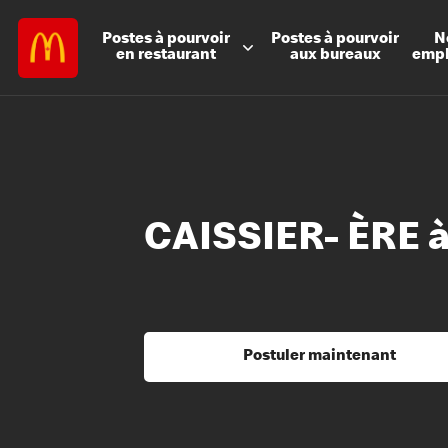
Postes à
pourvoir
Postes à
pourvoir
N
en restaurant
aux bureaux
emp
CAISSIER- ÈRE à
Postuler maintenant