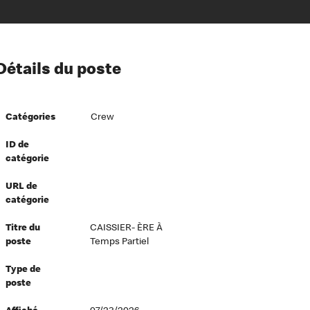
ion à l’égard de nos employés
Détails du poste
ipes directeurs
 équité et inclusion
Catégories
Crew
vers le succès
écurité au travail
ID de
catégorie
dements
URL de
catégorie
Titre du
CAISSIER- ÈRE À
poste
Temps Partiel
Type de
poste