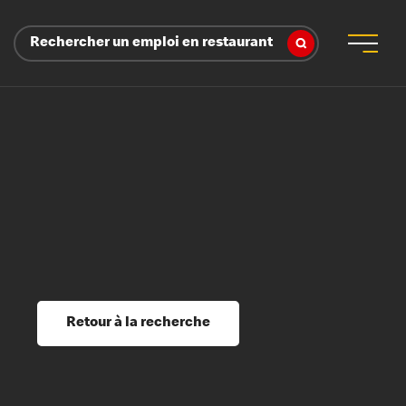
Rechercher un emploi en restaurant
 d’employeur
s sociaux, récompenses et reconnaissance
é
ssage et perfectionnement
s du savoir
Retour à la recherche