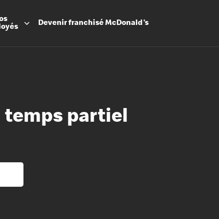
os
Devenir
franchisé
McDonald's
loyés
 temps partiel
Promesse
Avantage
Flexibilit
Apprenti
Les Arche