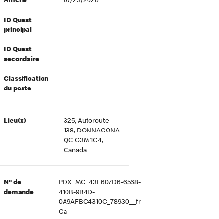
Affiché
07/23/2026
ID Quest
principal
ID Quest
secondaire
Classification
du poste
Lieu(x)
325, Autoroute
138, DONNACONA
QC G3M 1C4,
Canada
Nº de
PDX_MC_43F607D6-6568-
demande
410B-9B4D-
0A9AFBC4310C_78930__fr-
Ca