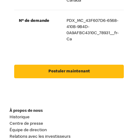
Canada
Nº de demande
PDX_MC_43F607D6-6568-
410B-9B4D-
0A9AFBC4310C_78931__fr-
Ca
Postuler maintenant
À propos de nous
Historique
Centre de presse
Équipe de direction
Relations avec les investisseurs