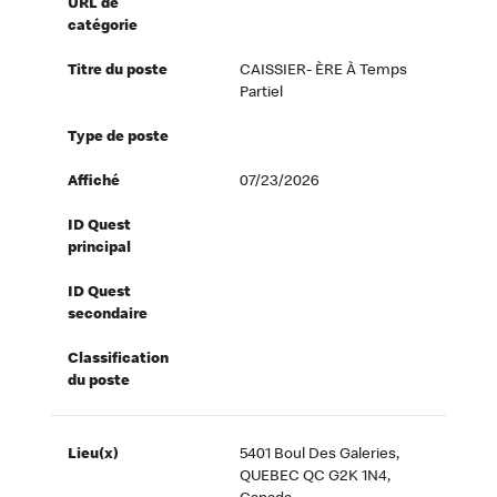
URL de
catégorie
Titre du poste
CAISSIER- ÈRE À Temps
Partiel
Type de poste
Affiché
07/23/2026
ID Quest
principal
ID Quest
secondaire
Classification
du poste
Lieu(x)
5401 Boul Des Galeries,
QUEBEC QC G2K 1N4,