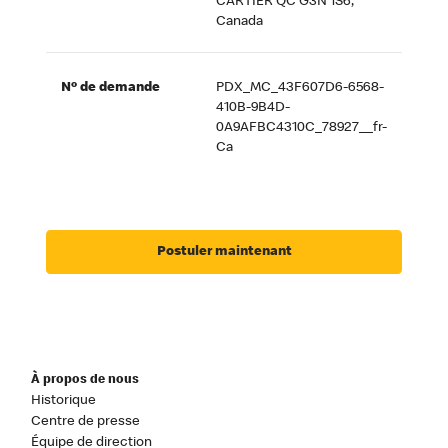
CARTIER QC G3N 1S6,
Canada
Nº de demande
PDX_MC_43F607D6-6568-
410B-9B4D-
0A9AFBC4310C_78927__fr-
Ca
Postuler maintenant
À propos de nous
Historique
Centre de presse
Équipe de direction