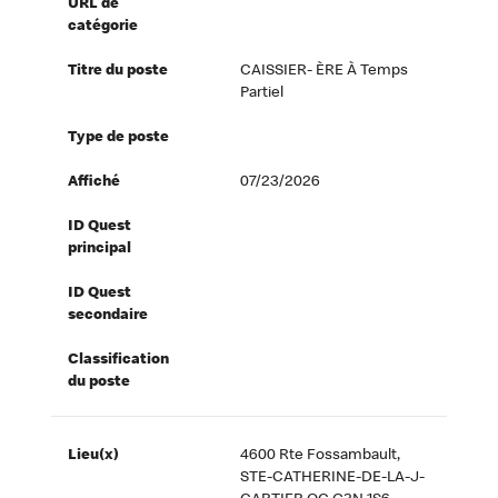
URL de
catégorie
Titre du poste
CAISSIER- ÈRE À Temps
Partiel
Type de poste
Affiché
07/23/2026
ID Quest
principal
ID Quest
secondaire
Classification
du poste
Lieu(x)
4600 Rte Fossambault,
STE-CATHERINE-DE-LA-J-