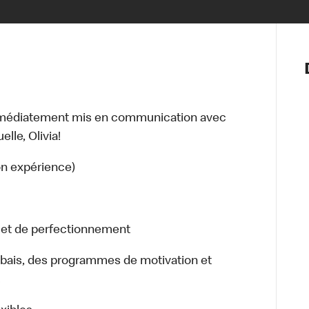
Notre vis
Nos princ
Valeurs
Diversité,
mmédiatement mis en communication avec
En route 
lle, Olivia!
Santé et s
Accommo
on expérience)
n et de perfectionnement
bais, des programmes de motivation et
.