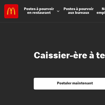
Postes à
pourvoir
Postes à
pourvoir
N
en restaurant
aux bureaux
emp
Caissier-ère à t
Postuler maintenant