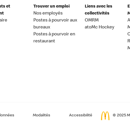
nts et
Trouver un emploi
Liens avec les
E
nt
Nos employés
collectivités
M
aire
Postes à pourvoir aux
OMRM
A
bureaux
atoMc Hockey
M
Postes à pourvoir en
C
restaurant
données
Modalités
Accessibilité
© 2025 Mc