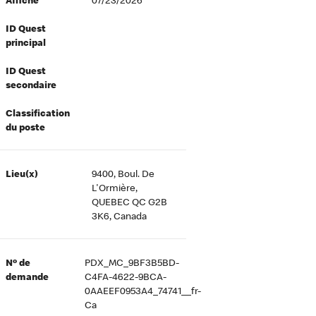
Affiché
07/23/2026
ID Quest
principal
ID Quest
secondaire
Classification
du poste
Lieu(x)
9400, Boul. De
L'Ormière,
QUEBEC QC G2B
3K6, Canada
Nº de
PDX_MC_9BF3B5BD-
demande
C4FA-4622-9BCA-
0AAEEF0953A4_74741__fr-
Ca