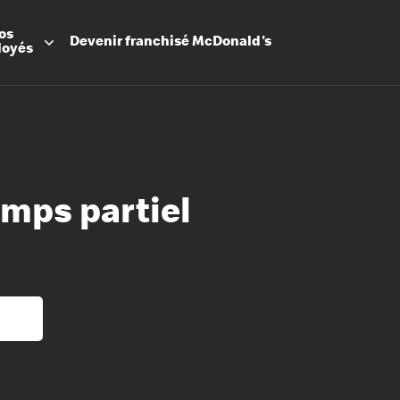
os
Devenir
franchisé
McDonald's
loyés
emps partiel
Promesse
Avantage
Flexibilit
Apprenti
Les Arche