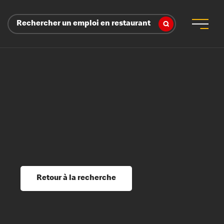
Rechercher un emploi en restaurant
 d’employeur
s sociaux, récompenses et reconnaissance
é
ssage et perfectionnement
s du savoir
Retour à la recherche