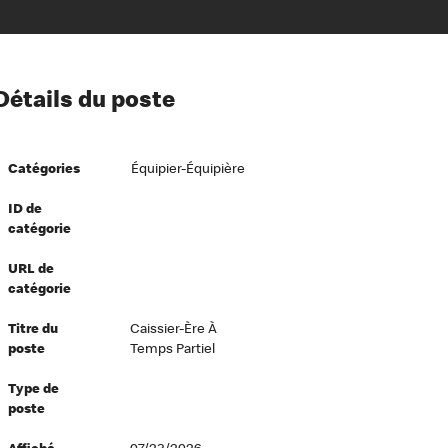
ion à l’égard de nos employés
Détails du poste
ipes directeurs
 équité et inclusion
Catégories
Équipier-Équipière
vers le succès
écurité au travail
ID de
catégorie
dements
URL de
catégorie
Titre du
Caissier-Ère À
poste
Temps Partiel
Type de
poste