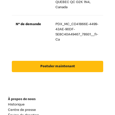
QUEBEC QC G2K 1N4,
Canada
Nº de demande
PDX_MC_CD41866E-4499-
43AE-90DF-
5E8C40A49467_78931__fr-
Ca
Postuler maintenant
À propos de nous
Historique
Centre de presse