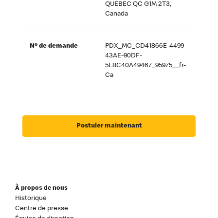
QUEBEC QC G1M 2T3,
Canada
Nº de demande
PDX_MC_CD41866E-4499-
43AE-90DF-
5E8C40A49467_95975__fr-
Ca
Postuler maintenant
À propos de nous
Historique
Centre de presse