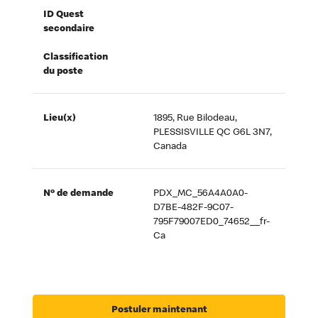
ID Quest
secondaire
Classification
du poste
Lieu(x)
1895, Rue Bilodeau,
PLESSISVILLE QC G6L 3N7,
Canada
Nº de demande
PDX_MC_56A4A0A0-
D7BE-482F-9C07-
795F79007ED0_74652__fr-
Ca
Postuler maintenant