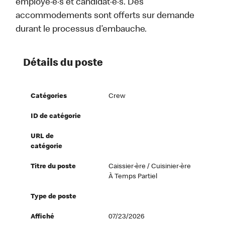
employé·e·s et candidat·e·s. Des
accommodements sont offerts sur demande
durant le processus d’embauche.
Détails du poste
Catégories
Crew
ID de catégorie
URL de
catégorie
Titre du poste
Caissier·ère / Cuisinier·ère
À Temps Partiel
Type de poste
Affiché
07/23/2026