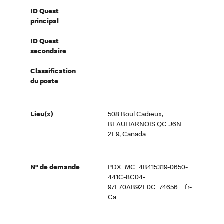
ID Quest
principal
ID Quest
secondaire
Classification
du poste
Lieu(x)
508 Boul Cadieux,
BEAUHARNOIS QC J6N
2E9, Canada
Nº de demande
PDX_MC_4B415319-0650-
441C-8C04-
97F70AB92F0C_74656__fr-
Ca