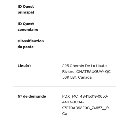
ID Quest
principal
ID Quest
secondaire
Classification
du poste
Lieu(x)
225 Chemin De La Haute-
Riviere, CHATEAUGUAY QC
J6K 5B1, Canada
Nº de demande
PDX_MC_4B415319-0650-
441C-8C04-
97F70AB92F0C_74657__fr-
Ca