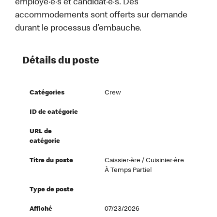
employé·e·s et candidat·e·s. Des
accommodements sont offerts sur demande
durant le processus d’embauche.
Détails du poste
Catégories
Crew
ID de catégorie
URL de
catégorie
Titre du poste
Caissier·ère / Cuisinier·ère
À Temps Partiel
Type de poste
Affiché
07/23/2026