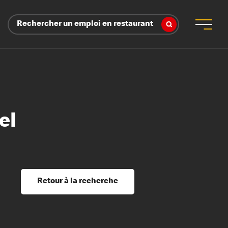
Rechercher un emploi en restaurant
el
 d’employeur
s sociaux, récompenses et reconnaissance
é
ssage et perfectionnement
s du savoir
Retour à la recherche