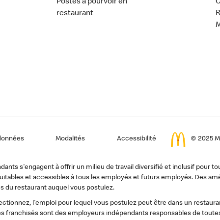
Postes à pourvoir en
C
restaurant
données
Modalités
Accessibilité
© 2025 Mc
ts s'engagent à offrir un milieu de travail diversifié et inclusif pour to
, équitables et accessibles à tous les employés et futurs employés. Des
s du restaurant auquel vous postulez.
tionnez, l'emploi pour lequel vous postulez peut être dans un restauran
s franchisés sont des employeurs indépendants responsables de toutes 