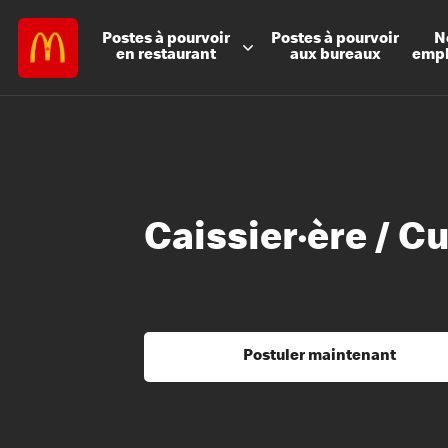
Postes à
pourvoir
Postes à
pourvoir
N
en restaurant
aux bureaux
emp
Caissier·ère / Cu
Postuler maintenant