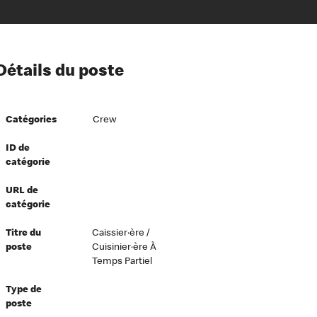
ion à l’égard de nos employés
Détails du poste
ipes directeurs
 équité et inclusion
Catégories
Crew
vers le succès
écurité au travail
ID de
catégorie
dements
URL de
catégorie
Titre du
Caissier·ère /
poste
Cuisinier·ère À
Temps Partiel
Type de
poste