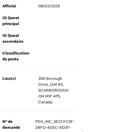
Affiché
08/03/2026
ID Quest
principal
ID Quest
secondaire
Classification
du poste
Lieu(x)
300 Borough
Drive, Unit #3,
SCARBOROUGH
ON M1P 4P5,
Canada
Nº de
PDX_MC_5E2CFC5F-
demande
2BFD-4DEC-AD3F-