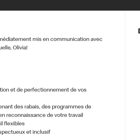
Notre vis
Nos princ
mmédiatement mis en communication avec
Valeurs
lle, Olivia!
Diversité,
En route 
Santé et s
Accommo
tion et de perfectionnement de vos
enant des rabais, des programmes de
en reconnaissance de votre travail
l flexibles
espectueux et inclusif