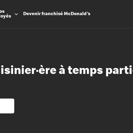
os
Devenir
franchisé
McDonald's
loyés
isinier·ère à temps parti
Promesse
Avantage
Flexibilit
Apprenti
Les Arche