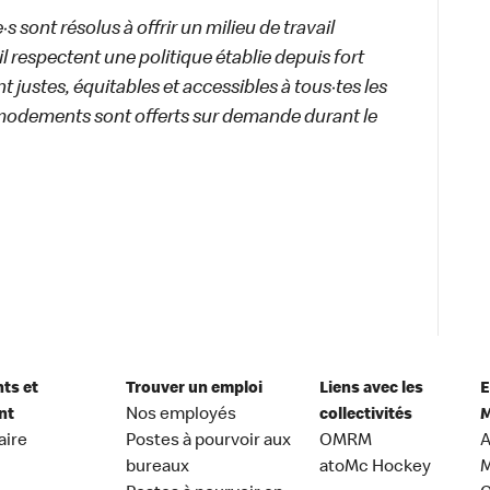
 sont résolus à offrir un milieu de travail
ail respectent une politique établie depuis fort
 justes, équitables et accessibles à tous·tes les
modements sont offerts sur demande durant le
nts et
Trouver un emploi
Liens avec les
E
nt
Nos employés
collectivités
M
aire
Postes à pourvoir aux
OMRM
A
bureaux
atoMc Hockey
M