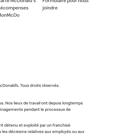
arte McDonald's
Formulaire pour nous
Récompenses
joindre
MonMcDo
Donald’s. Tous droits réservés.
us. Nos lieux de travail ont depuis longtemps
 aménagements pendant le processus de
t détenu et exploité par un franchisé
les décisions relatives aux employés ou aux