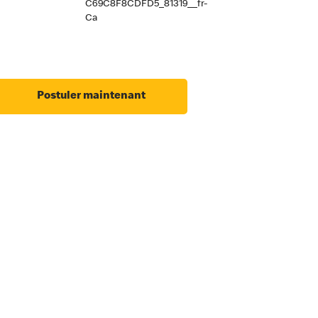
C69C8F8CDFD5_81319__fr-
Ca
Postuler maintenant