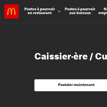
Postes à
pourvoir
Postes à
pourvoir
N
en restaurant
aux bureaux
emp
Caissier·ère / Cu
Postuler maintenant