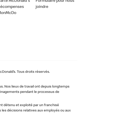
arte McDonald's
Formulaire pour nous
Récompenses
joindre
MonMcDo
Donald’s. Tous droits réservés.
us. Nos lieux de travail ont depuis longtemps
 aménagements pendant le processus de
t détenu et exploité par un franchisé
les décisions relatives aux employés ou aux