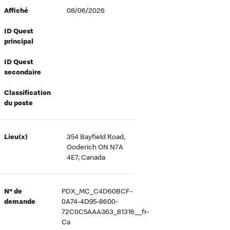
Affiché
08/06/2026
ID Quest
principal
ID Quest
secondaire
Classification
du poste
Lieu(x)
354 Bayfield Road,
Goderich ON N7A
4E7, Canada
Nº de
PDX_MC_C4D60BCF-
demande
0A74-4D95-8600-
72C0C5AAA363_81316__fr-
Ca