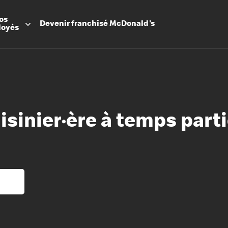
os
Devenir
franchisé
McDonald's
loyés
isinier·ère à temps parti
Promesse
Avantage
Flexibilit
Apprenti
Les Arche