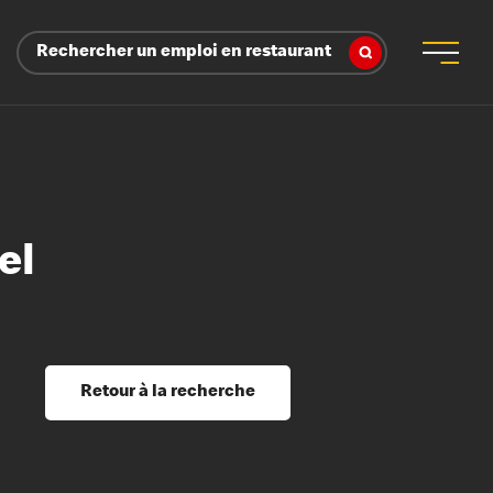
Rechercher un emploi en restaurant
el
 d’employeur
s sociaux, récompenses et reconnaissance
é
ssage et perfectionnement
s du savoir
Retour à la recherche