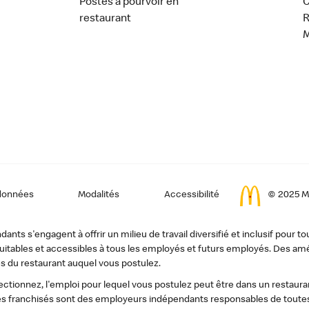
Postes à pourvoir en
C
restaurant
données
Modalités
Accessibilité
© 2025 Mc
ts s'engagent à offrir un milieu de travail diversifié et inclusif pour to
, équitables et accessibles à tous les employés et futurs employés. Des
s du restaurant auquel vous postulez.
tionnez, l'emploi pour lequel vous postulez peut être dans un restauran
s franchisés sont des employeurs indépendants responsables de toutes 