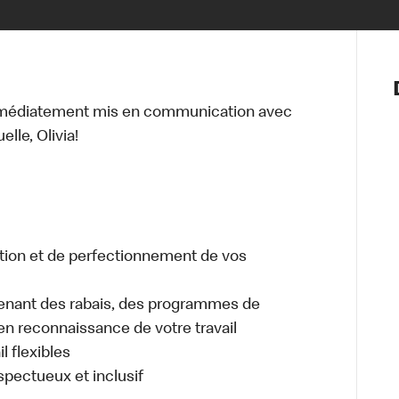
Notre vis
Nos princ
mmédiatement mis en communication avec
Valeurs
lle, Olivia!
Diversité,
En route 
Santé et s
Accommo
tion et de perfectionnement de vos
enant des rabais, des programmes de
en reconnaissance de votre travail
l flexibles
espectueux et inclusif