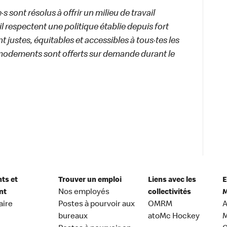
 sont résolus à offrir un milieu de travail
ail respectent une politique établie depuis fort
 justes, équitables et accessibles à tous·tes les
modements sont offerts sur demande durant le
nts et
Trouver un emploi
Liens avec les
E
nt
Nos employés
collectivités
M
aire
Postes à pourvoir aux
OMRM
A
bureaux
atoMc Hockey
M