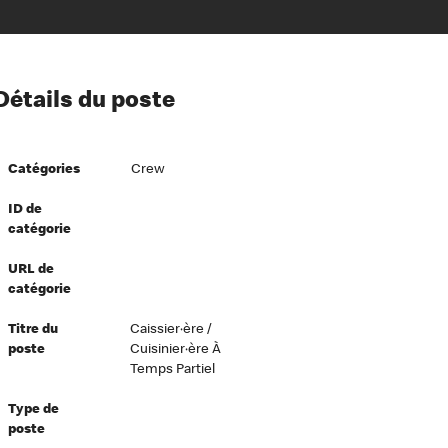
ion à l’égard de nos employés
Détails du poste
ipes directeurs
 équité et inclusion
Catégories
Crew
vers le succès
écurité au travail
ID de
catégorie
dements
URL de
catégorie
Titre du
Caissier·ère /
poste
Cuisinier·ère À
Temps Partiel
Type de
poste